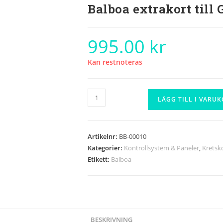
Balboa extrakort till 
995.00
kr
Kan restnoteras
LÄGG TILL I VARU
Artikelnr:
BB-00010
Kategorier:
Kontrollsystem & Paneler
,
Kretsk
Etikett:
Balboa
BESKRIVNING