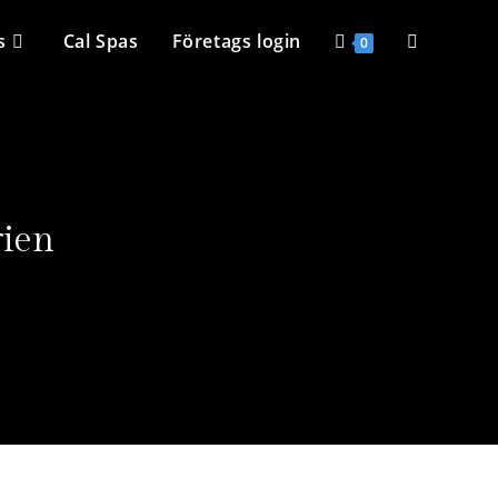
s
Cal Spas
Företags login
0
rien