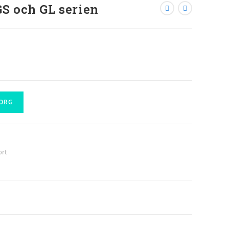
GS och GL serien
KORG
ort