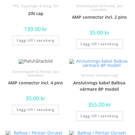
PVC, Kopplingar & Slang
,
Rör
Kontrollsystem & Paneler
,
Spa
reservdelar
2IN cap
AMP connector incl. 2 pins
139.00
kr
35.00
kr
Lägg till i varukorg
Lägg till i varukorg
Kontrollsystem & Paneler
,
Spa
Värmare
,
Värmare övrigt
reservdelar
Anslutnings kabel Balboa
AMP connector incl. 4 pins
värmare BP modell
35.00
kr
355.00
kr
Lägg till i varukorg
Lägg till i varukorg