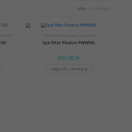
VISA:
12
24
ALLA
,
Spafilter
Filter med stängd topp
,
Grov gänga
T20
Spa filter Pleatco PWW50L
695.00
kr
Lägg till i varukorg