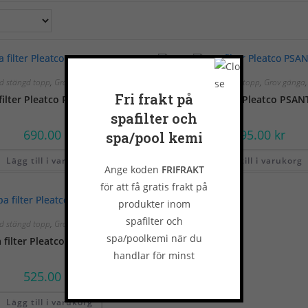
ed stängd topp
,
Grov gänga
,
Spafilter
Filter med stängd topp
,
Grov gänga
Fri frakt på
filter Pleatco PLCP36-F2M
Spa filter Pleatco PSAN
spafilter och
690.00
kr
395.00
kr
spa/pool kemi
Lägg till i varukorg
Lägg till i varukorg
Ange koden
FRIFRAKT
för att få gratis frakt på
produkter inom
spafilter och
ed stängd topp
,
Grov gänga
,
Spafilter
spa/poolkemi när du
 filter Pleatco PWW50p4
handlar för minst
600kr.
525.00
kr
Lägg till i varukorg