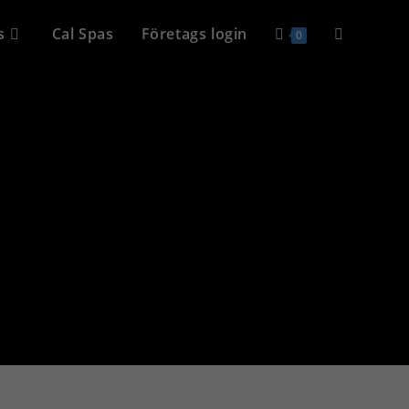
s
Cal Spas
Företags login
0