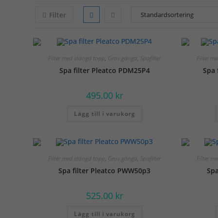
Filter
Filter med stängd topp
,
Grov gänga
,
Spafilter
Filter m
Spa filter Pleatco PDM25P4
Spa 
495.00
kr
Lägg till i varukorg
Filter med stängd topp
,
Grov gänga
,
Spafilter
Filter m
Spa filter Pleatco PWW50p3
Spa
525.00
kr
Lägg till i varukorg