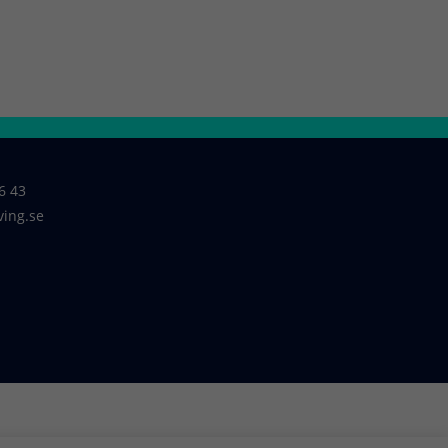
6 43
ving.se