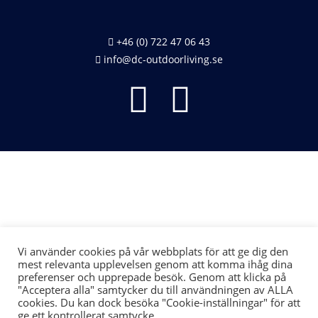
+46 (0) 722 47 06 43
info@dc-outdoorliving.se
Räntefri delbetalning – upp till 24 månader
Vi använder cookies på vår webbplats för att ge dig den
mest relevanta upplevelsen genom att komma ihåg dina
preferenser och upprepade besök. Genom att klicka på
"Acceptera alla" samtycker du till användningen av ALLA
cookies. Du kan dock besöka "Cookie-inställningar" för att
ge ett kontrollerat samtycke.