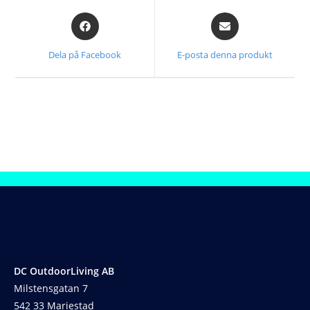
Dela på Facebook
E-posta denna produkt
DC OutdoorLiving AB
Milstensgatan 7
542 33 Mariestad