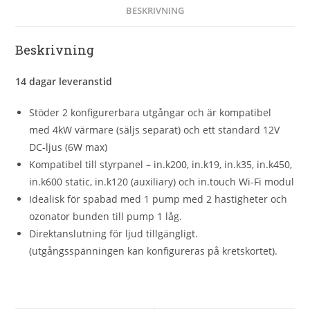
BESKRIVNING
Beskrivning
14 dagar leveranstid
Stöder 2 konfigurerbara utgångar och är kompatibel
med 4kW värmare (säljs separat) och ett standard 12V
DC-ljus (6W max)
Kompatibel till styrpanel – in.k200, in.k19, in.k35, in.k450,
in.k600 static, in.k120 (auxiliary) och in.touch Wi-Fi modul
Idealisk för spabad med 1 pump med 2 hastigheter och
ozonator bunden till pump 1 låg.
Direktanslutning för ljud tillgängligt.
(utgångsspänningen kan konfigureras på kretskortet).