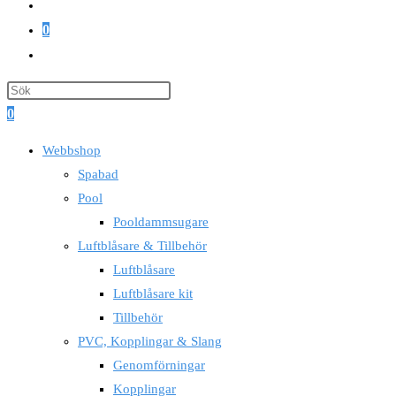
Företags login
0
Slå
på/av
webbplatssökning
0
Webbshop
Spabad
Pool
Pooldammsugare
Luftblåsare & Tillbehör
Luftblåsare
Luftblåsare kit
Tillbehör
PVC, Kopplingar & Slang
Genomförningar
Kopplingar