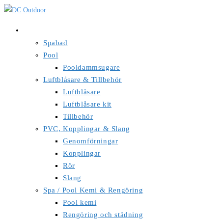
Hoppa
till
Webbshop
innehållet
Spabad
Pool
Pooldammsugare
Luftblåsare & Tillbehör
Luftblåsare
Luftblåsare kit
Tillbehör
PVC, Kopplingar & Slang
Genomförningar
Kopplingar
Rör
Slang
Spa / Pool Kemi & Rengöring
Pool kemi
Rengöring och städning