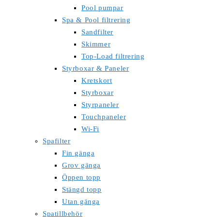
Pool pumpar
Spa & Pool filtrering
Sandfilter
Skimmer
Top-Load filtrering
Styrboxar & Paneler
Kretskort
Styrboxar
Styrpaneler
Touchpaneler
Wi-Fi
Spafilter
Fin gänga
Grov gänga
Öppen topp
Stängd topp
Utan gänga
Spatillbehör