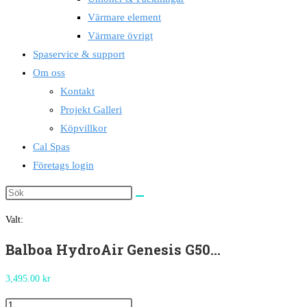
Värmare element
Värmare övrigt
Spaservice & support
Om oss
Kontakt
Projekt Galleri
Köpvillkor
Cal Spas
Företags login
Valt:
Balboa HydroAir Genesis G50…
3,495.00
kr
Balboa