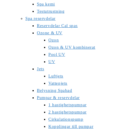
Spa kemi
Testutrustning
Spa reservdelar
Reservdelar Cal spas
Ozone & UV
Ozon
Ozon & UV kombinerat
Pool UV
UV
Jets
Luftjets
Vattenjets
Belysning Spabad
Pumpar & reservdelar
1 hastighetspumpar
2 hastighetspumpar
Cirkulationspump
Kopplingar till pumpar