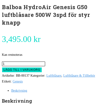
Balboa HydroAir Genesis G50
luftblåsare 500W 3spd för styr
knapp
3,495.00
kr
Kan restnoteras
Balboa
HydroAir
LÄGG TILL I VARUKORG
Genesis
Artikelnr:
BB-00137
Kategorier:
Luftblåsare
,
Luftblåsare & Tillbehör
G50
Etikett:
Genesis
luftblåsare
Beskrivning
500W
3spd
Beskrivning
för