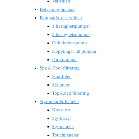
Vattenjets
Belysning Spabad
Pumpar & reservdelar
1 hastighetspumpar
2 hastighetspumpar
Cirkulationspump
Kopplingar till pumpar
Pool pumpar
Spa & Pool filtrering
Sandfilter
Skimmer
Top-Load filtrering
Styrboxar & Paneler
Kretskort
Styrboxar
Styrpaneler
Touchpaneler