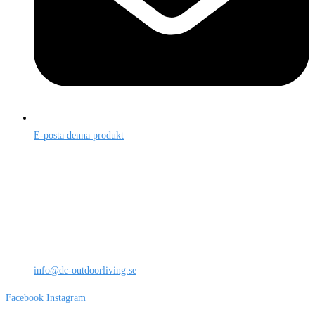
E-posta denna produkt
DC OutdoorLiving AB
Milstensgatan 7
542 33 Mariestad
+46 (0) 722 47 06 43
info@dc-outdoorliving.se
Facebook
Instagram