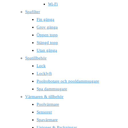
Wi-Fi
Spafilter
Fin gänga
Grov gänga
Öppen topp
Stängd topp
Utan gänga
Spatillbehör
Lock
Locklyft
Poolrobotare och pooldammsugare
Spa dammsugare
Värmaren & tillbehör
Poolvärmare
Sensorer
Spavärmare
Unioner & Packningar