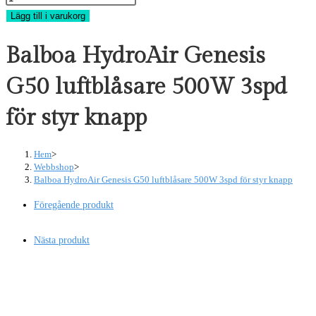
HydroAir
Lägg till i varukorg
Genesis
Balboa HydroAir Genesis
G50
luftblåsare
G50 luftblåsare 500W 3spd
500W
3spd
för styr knapp
för
styr
Hem
>
knapp
Webbshop
>
mängd
Balboa HydroAir Genesis G50 luftblåsare 500W 3spd för styr knapp
Föregående produkt
Nästa produkt