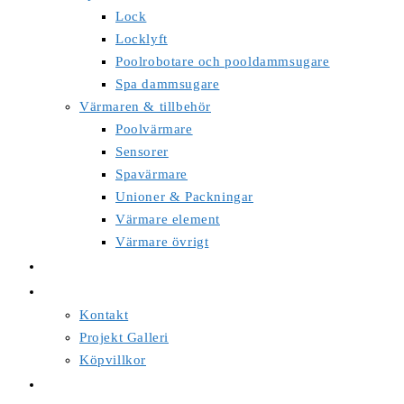
Lock
Locklyft
Poolrobotare och pooldammsugare
Spa dammsugare
Värmaren & tillbehör
Poolvärmare
Sensorer
Spavärmare
Unioner & Packningar
Värmare element
Värmare övrigt
Spaservice & support
Om oss
Kontakt
Projekt Galleri
Köpvillkor
Cal Spas